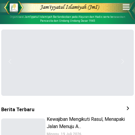
Jam'iyyatul Islamiyah (JmI)
e menu
Organisasi Jam'iyyatul Islamiyah Berlandaskan pada Alquran dan Hadis serta berasaskan
Pancasila dan Undang Undang Dasar 1945
Previous
Next
Berita Terbaru
Kewajiban Mengikuti Rasul, Menapaki
Jalan Menuju A...
Minggu, 19 Juli 2026